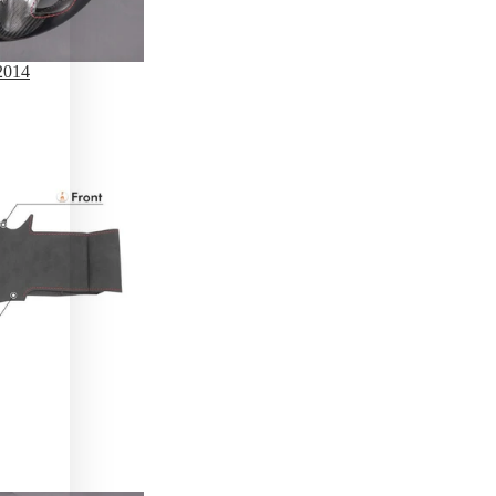
2014
Elevate Your Driving Grip
 150,000+ enthusiasts. Get 10% off your first bespoke cove
our pro DIY installation guide