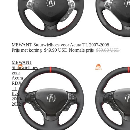
Verkoop
MEWANT Stuurwielhoes voor Acura TL 2007-2008
Prijs met korting
$49.90 USD
Normale prijs
$59.88 USD
MEWANT
Stuurwielhoes
voor
Acura
RDX
TL
ILX
2009-
2022