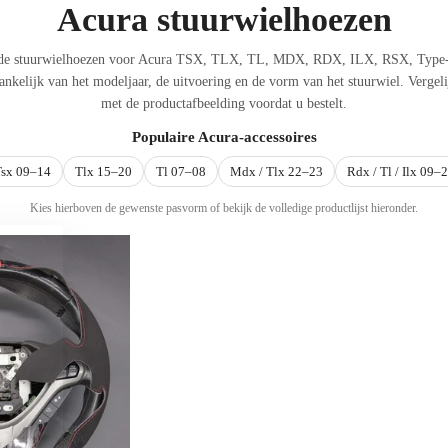
Acura stuurwielhoezen
ide stuurwielhoezen voor Acura TSX, TLX, TL, MDX, RDX, ILX, RSX, Type-S
ankelijk van het modeljaar, de uitvoering en de vorm van het stuurwiel. Vergel
met de productafbeelding voordat u bestelt.
Populaire Acura-accessoires
sx 09–14
Tlx 15–20
Tl 07–08
Mdx / Tlx 22–23
Rdx / ​​Tl / Ilx 09–
Kies hierboven de gewenste pasvorm of bekijk de volledige productlijst hieronder.