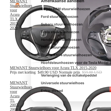
Amerikaanse aandelen
MEWANT
Stuurwielhoes
Dogde RAM stuurwielhoezen
voor
Acura
Ford stuurwielhoezen
TLX
2015-
Subaru stuurwielhoezen
2020
Tesla stuurwielhoezen
Honda stuurwielhoezen
BMW stuurwielhoezen
Toyota RAV4 stuurwielhoezen
Hoofdsteunhoezen voor de Tesla Model 
Verkoop
MEWANT Stuurwielhoes voor Acura TLX 2015-2020
Prijs met korting
$49.90 USD
Normale prijs
$59.88 USD
Verlenging van de schakelpeddel
MEWANT
Universele stuurwielhoes
Stuurwielhoes
Extro-thread
voor
Acura
TL
2007-
2008