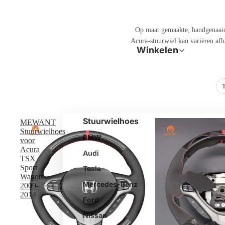
Op maat gemaakte, handgenaa
Acura-stuurwiel kan variëren afh
Winkelen
T
Stuurwielhoes
MEWANT
Stuurwielhoes
BMW
voor
Acura
Audi
TSX
Sport
Tesla
Wagon
Mercedes-Benz
2009-
2014
Ford
Nissan