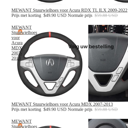
Verkoop
MEWANT Stuurwielhoes voor Acura RDX TL ILX 2009-2022
Prijs met korting
$49.90 USD
Normale prijs
$59.88 USD
MEWANT
Stuurwielhoes
voor
Acura
Volg uw bestelling
MDX
2007-
2013
Verkoop
MEWANT Stuurwielhoes voor Acura MDX 2007-2013
Prijs met korting
$49.90 USD
Normale prijs
$59.88 USD
MEWANT
Stuurwielhoes