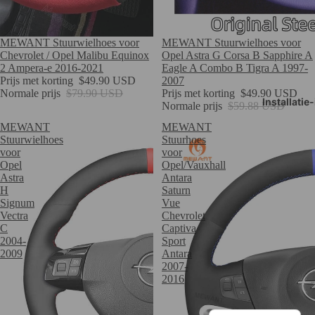
Verkoop
MEWANT Stuurwielhoes voor
Verkoop
MEWANT Stuurwielhoes voor
Opel Astra G Corsa B Sapphire A
Chevrolet / Opel Malibu Equinox
Eagle A Combo B Tigra A 1997-
2 Ampera-e 2016-2021
2007
Prijs met korting
$49.90 USD
Prijs met korting
$49.90 USD
Normale prijs
$79.90 USD
Installatie
Normale prijs
$59.88 USD
MEWANT
MEWANT
Stuurwielhoes
Stuurhoes
voor
voor
Opel
Opel/Vauxhall
Astra
Antara
H
Saturn
Signum
Vue
Vectra
Chevrolet
C
Captiva
2004-
Sport
2009
Antara
2007-
2016