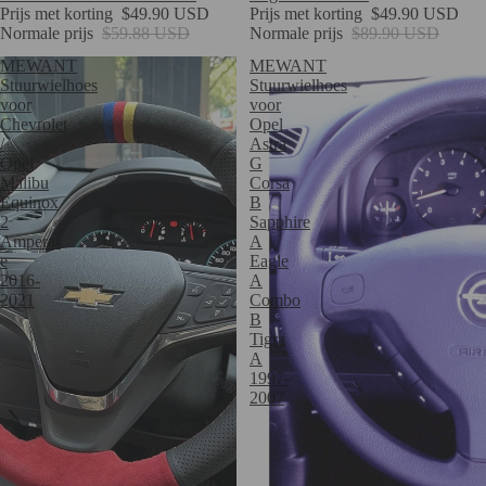
Prijs met korting
$49.90 USD
Prijs met korting
$49.90 USD
Normale prijs
$59.88 USD
Normale prijs
$89.90 USD
MEWANT
MEWANT
Stuurwielhoes
Stuurwielhoes
voor
voor
Chevrolet
Opel
/
Astra
Opel
G
Malibu
Corsa
Equinox
B
2
Sapphire
Ampera-
A
e
Eagle
2016-
A
2021
Combo
B
Tigra
A
1997-
2007