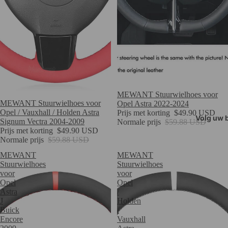
Verkoop
MEWANT Stuurwielhoes voor
Verkoop
MEWANT Stuurwielhoes voor
Opel Astra 2022-2024
Opel / Vauxhall / Holden Astra
Prijs met korting
$49.90 USD
Volg uw b
Signum Vectra 2004-2009
Normale prijs
$59.88 USD
Prijs met korting
$49.90 USD
Normale prijs
$59.88 USD
MEWANT
MEWANT
Stuurwielhoes
Stuurwielhoes
voor
voor
Opel
Opel
Astra
/
J
Holden
Buick
/
Encore
Vauxhall