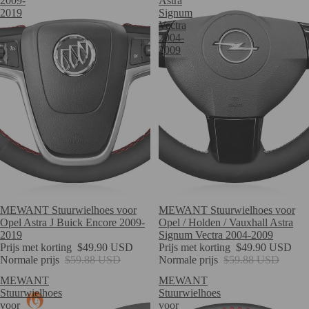
2009-
Astra
2019
Signum
Vectra
2004-
2009
Verkoop
MEWANT Stuurwielhoes voor
Verkoop
MEWANT Stuurwielhoes voor
Opel Astra J Buick Encore 2009-
Opel / Holden / Vauxhall Astra
2019
Signum Vectra 2004-2009
Prijs met korting
$49.90 USD
Prijs met korting
$49.90 USD
Normale prijs
$59.88 USD
Normale prijs
$59.88 USD
MEWANT
MEWANT
Stuurwielhoes
Stuurwielhoes
voor
voor