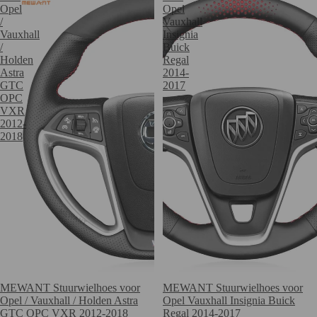
Opel
Opel
/
Vauxhall
Vauxhall
Insignia
/
Buick
Holden
Regal
Astra
2014-
GTC
2017
OPC
VXR
2012-
2018
Verkoop
MEWANT Stuurwielhoes voor
Verkoop
MEWANT Stuurwielhoes voor
Opel / Vauxhall / Holden Astra
Opel Vauxhall Insignia Buick
GTC OPC VXR 2012-2018
Regal 2014-2017