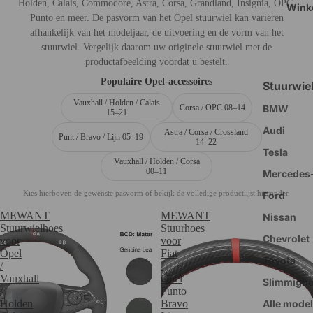
Holden, Calais, Commodore, Astra, Corsa, Grandland, Insignia, OPC,
Wink
Punto en meer. De pasvorm van het Opel stuurwiel kan variëren
afhankelijk van het modeljaar, de uitvoering en de vorm van het
stuurwiel. Vergelijk daarom uw originele stuurwiel met de
productafbeelding voordat u bestelt.
Populaire Opel-accessoires
Stuurwie
Vauxhall / Holden / Calais
BMW
Corsa / OPC 08–14
15–21
Audi
Astra / Corsa / Crossland
Punt / Bravo / Lijn 05–19
14–22
Tesla
Vauxhall / Holden / Corsa
00–11
Mercedes
Kies hierboven de gewenste pasvorm of bekijk de volledige productlijst hieronder.
Ford
MEWANT
MEWANT
Nissan
Stuurwielhoes
Stuurhoes
Chevrolet
voor
voor
Opel
Fiat
Toyota
/
/
Vauxhall
Opel
Slimmighe
/
Punto
Alle model
Holden
Bravo