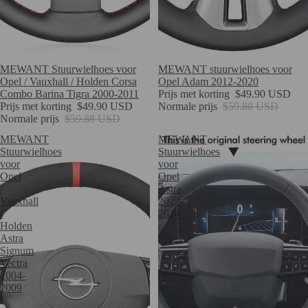
Verkoop
MEWANT Stuurwielhoes voor
Verkoop
MEWANT stuurwielhoes voor
Opel / Vauxhall / Holden Corsa
Opel Adam 2012-2020
Combo Barina Tigra 2000-2011
Prijs met korting
$49.90 USD
Prijs met korting
$49.90 USD
Normale prijs
$59.88 USD
Normale prijs
$59.88 USD
MEWANT
MEWANT
Stuurwielhoes
Stuurwielhoes
voor
voor
Opel
Opel
/
Astra
Vauxhall
2022-
/
2024
Holden
Astra
Signum
Vectra
2004-
2009