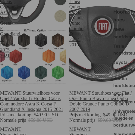
Calais
Linea
Commodore
Qubo
Hoofdst
Astra
Doblo
K
Grande
hoes
Corsa
Punto
F
Combo
BMW
Grandland
D
hoofdste
X
2007-
Insignia
2019
Tesla
2015-
hoofdste
2021
Toyota
hoofdste
Honda
hoofdste
Verkoop
MEWANT Stuurwielhoes voor
Verkoop
MEWANT Stuurhoes voor Fiat /
Audi
Opel / Vauxhall / Holden Calais
Opel Punto Bravo Linea Qubo
hoofdste
Commodore Astra K Corsa F
Doblo Grande Punto Combo D
Grandland X Insignia 2015-2021
2007-2019
Universel
Prijs met korting
$49.90 USD
Prijs met korting
$49.90 USD
(suède en
Normale prijs
$59.88 USD
Normale prijs
$59.88 USD
borduurwe
MEWANT
MEWANT
Alle model
Stuurwielhoes
Stuurhoes